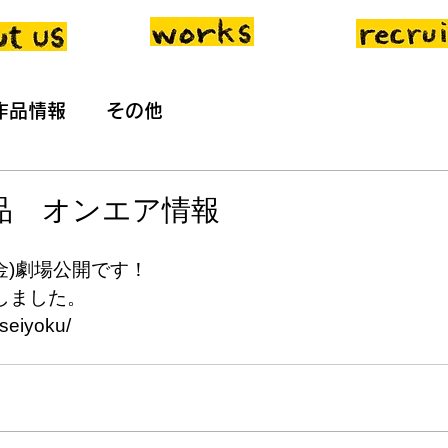
作品情報
その他
品 オンエア情報
日(金)劇場公開です！
しました。
p/seiyoku/